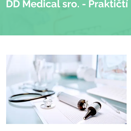
DD Medical sro. - Praktičtí