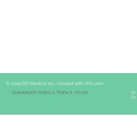
© 2019 DD Medical sro., created with
Wix.com
Dukelských hrdinů 1, Praha 7, 170 00
Dr
Dr.